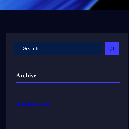
H
l
e
d
Archive
a
t
Březen 2024